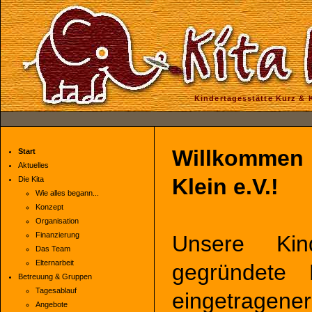
Kindertagesstätte Kurz & Kl
Willkommen b
Start
Aktuelles
Klein e.V.!
Die Kita
Wie alles begann...
Konzept
Organisation
Finanzierung
Unsere Kin
Das Team
Elternarbeit
gegründete E
Betreuung & Gruppen
Tagesablauf
eingetragener
Angebote