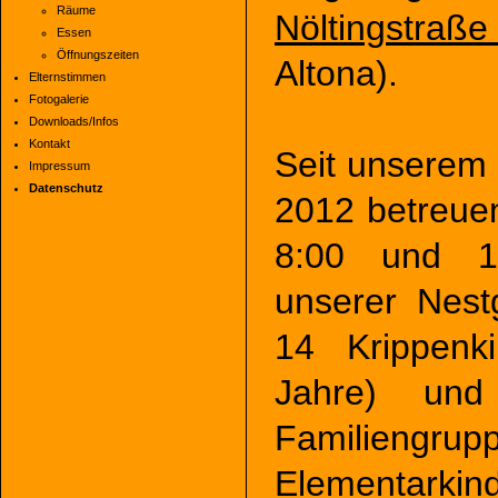
Räume
Nöltingstraße
Essen
Öffnungszeiten
Altona).
Elternstimmen
Fotogalerie
Downloads/Infos
Kontakt
Seit unserem
Impressum
Datenschutz
2012 betreue
8:00 und 1
unserer Nest
14 Krippenk
Jahre) und
Familiengru
Elementarkinde